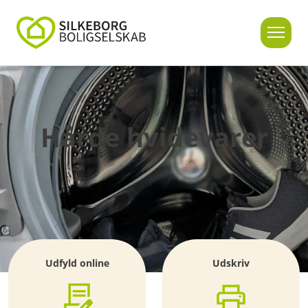
Hårde hvidevarer
Udfyld online
Udskriv