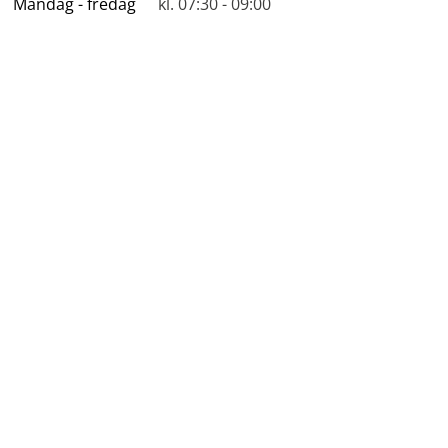
Mandag - fredag
kl. 07:30 - 09:00
Akuttelefonen
Tlf. 70 11 12 14
Mandag - søndag
Efter normal arbejdstid
Genveje
BoligSilkeborg
Silkeborg Kommune
Silkeborgportalen
BL
AAB Silkeborg
Arbejdernes Byggeforening
Silkeborg kalder
Tilgængelighedserklæring
Whistleblowerordning