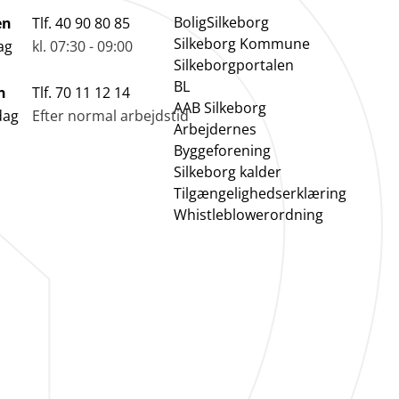
BoligSilkeborg
en
Tlf. 40 90 80 85
Silkeborg Kommune
ag
kl. 07:30 - 09:00
Silkeborgportalen
BL
n
Tlf. 70 11 12 14
AAB Silkeborg
dag
Efter normal arbejdstid
Arbejdernes
Byggeforening
Silkeborg kalder
Tilgængelighedserklæring
Whistleblowerordning