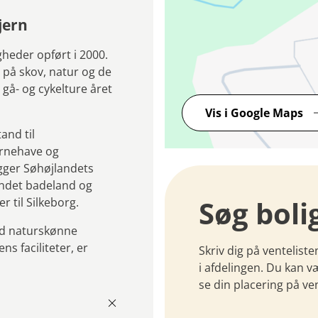
jern
gheder opført i 2000.
t på skov, natur og de
gå- og cykelture året
Vis i Google Maps
and til
ørnehave og
igger Søhøjlandets
 andet badeland og
Søg boli
r til Silkeborg.
med naturskønne
s faciliteter, er
Skriv dig på venteliste
i afdelingen. Du kan v
se din placering på ven