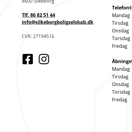
8600 Silkeborg
Telefont
Tlf. 86 82 51 44
Mandag
info@silkeborgboligselskab.dk
Tirsdag
Onsdag
CVR: 27194516
Torsdag
Fredag
Åbnings
Mandag
Tirsdag
Onsdag
Torsdag
Fredag