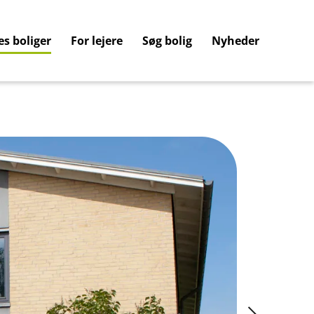
es boliger
For lejere
Søg bolig
Nyheder