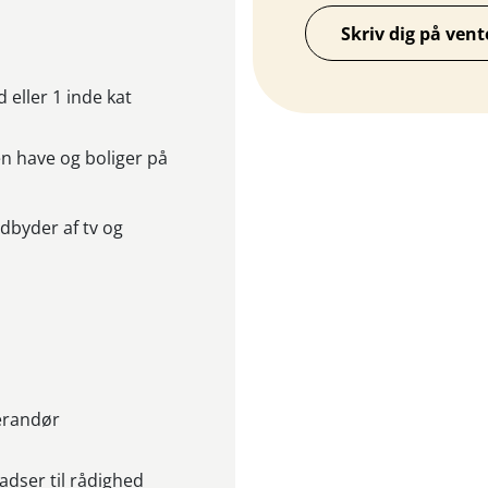
Skriv dig på vent
d eller 1 inde kat
en have og boliger på
udbyder af tv og
verandør
adser til rådighed