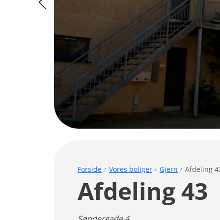
Forside
Vores boliger
Gjern
Afdeling 4
Afdeling 43
Søndergade 4