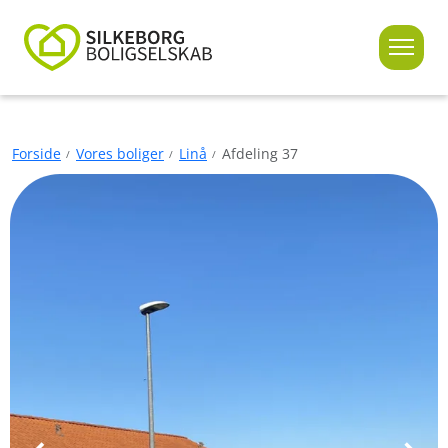
Forside
Vores boliger
Linå
Afdeling 37