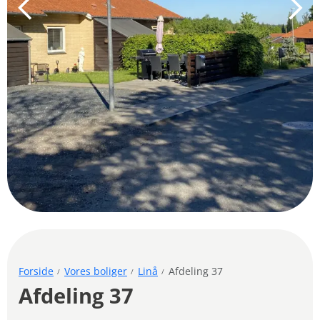
Forside
Vores boliger
Linå
Afdeling 37
Afdeling 37