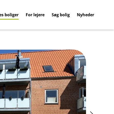
es boliger
For lejere
Søg bolig
Nyheder