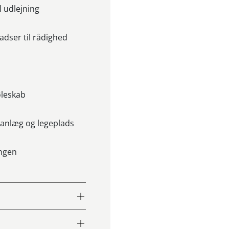
l udlejning
adser til rådighed
i
øleskab
eanlæg og legeplads
ingen