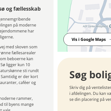
sø og fællesskab
 gennemgribende
delingen på moderne
af ejendommene har
ligerne.
Vis i Google Maps
øvej med skoven som
rønne fællesarealer
 som beboerne kan
 Sø ligger kun 10
Søg boli
naturskønne sti rundt
 Samtidig er der kort
auranter, caféer og
Skriv dig på venteliste
i afdelingen. Du kan v
d moderne rammer,
se din placering på ven
nd til byens mange
t valg.