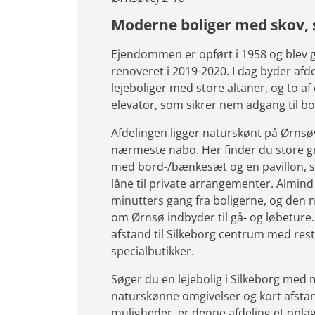
Moderne boliger med skov, 
Ejendommen er opført i 1958 og blev
renoveret i 2019-2020. I dag byder af
lejeboliger med store altaner, og to 
elevator, som sikrer nem adgang til bo
Afdelingen ligger naturskønt på Ørns
nærmeste nabo. Her finder du store g
med bord-/bænkesæt og en pavillon,
låne til private arrangementer. Almind
minutters gang fra boligerne, og den 
om Ørnsø indbyder til gå- og løbeture.
afstand til Silkeborg centrum med rest
specialbutikker.
Søger du en lejebolig i Silkeborg me
naturskønne omgivelser og kort afsta
muligheder, er denne afdeling et oplag